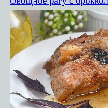
Овощное рагу с броккол