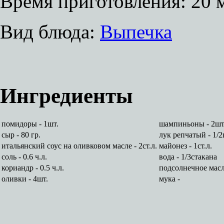
Время приготовления:
20 
Вид блюда:
Выпечка
Ингредиенты
помидоры - 1шт.
шампиньоны - 2шт
сыр - 80 гр.
лук репчатый - 1/2
итальянский соус на оливковом масле - 2ст.л.
майонез - 1ст.л.
соль - 0.6 ч.л.
вода - 1/3стакана
кориандр - 0.5 ч.л.
подсолнечное масло
оливки - 4шт.
мука -